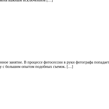
я меня важным исключением […]
енное занятие. В процессе фотосессии в руки фотографа попада
лу с большим опытом подобных съемок. […]