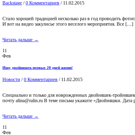
Backstage
/
0 Комментариев
/ 11.02.2015
Стало хорошей традицией несколько раз в год проводить фотоп
И вот на видео закулисье этого веселого мероприятия. Все […]
Читать дальше →
11
Фев
Ищу двойняшек первых 20 дней жизни!
Новости
/
0 Комментариев
/ 11.02.2015
Специально и только для новрожденных двойняшек-тройняшек
почту alina@ralin.ru В теме письма укажите «Двойняшки. Дата
Читать дальше →
11
Фев