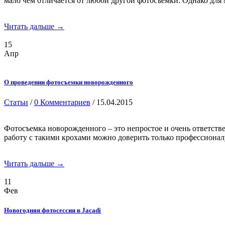
мало чем отличается от любой другой фотосъемки. Однако дл
Читать дальше →
15
Апр
О проведении фотосъемки новорожденного
Статьи
/
0 Комментариев
/ 15.04.2015
Фотосъемка новорожденного – это непростое и очень ответств
работу с такими крохами можно доверить только профессиона
Читать дальше →
11
Фев
Новогодняя фотосессия в Jacadi